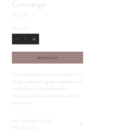
Concierge
Price
$45.00
Quantity
*
Add to Cart
Soy la descripción de un producto. Soy 
el lugar ideal para agregar detalles sobre 
tu producto, así como tamaño, 
materiales, instrucciones de cuidado y 
de limpieza.
INFORMACIÓN DE
PRODUCTO